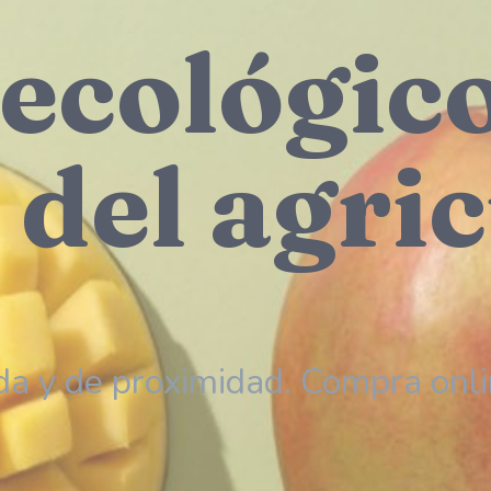
ecológic
 del agri
a y de proximidad. Compra onlin