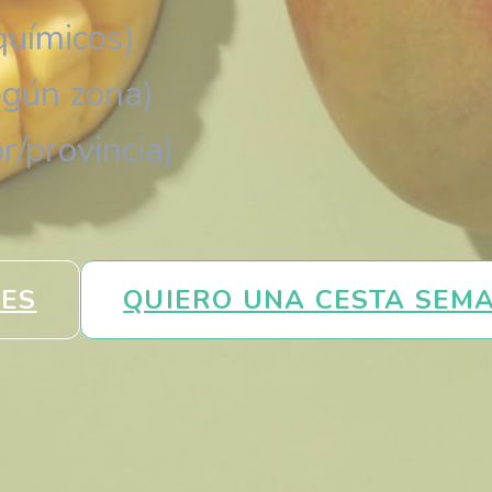
 químicos)
egún zona)
r/provincia)
LES
QUIERO UNA CESTA SEM