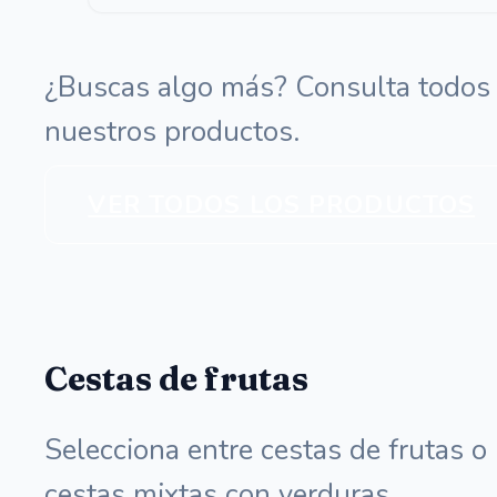
des
35,0
¿Buscas algo más? Consulta todos
hast
nuestros productos.
65,0
VER TODOS LOS PRODUCTOS
Cestas de frutas
Selecciona entre cestas de frutas o
cestas mixtas con verduras.