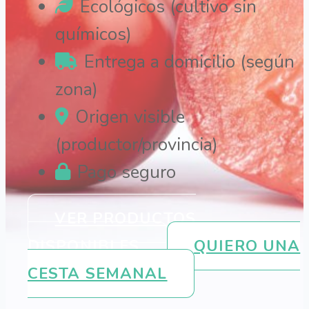
Ecológicos (cultivo sin
químicos)
Entrega a domicilio (según
zona)
Origen visible
(productor/provincia)
Pago seguro
VER PRODUCTOS
DISPONIBLES
QUIERO UNA
CESTA SEMANAL