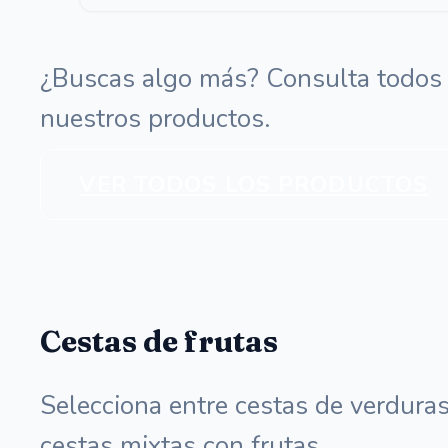
des
35,0
¿Buscas algo más? Consulta todos
hast
nuestros productos.
65,0
VER TODOS LOS PRODUCTOS
Cestas de frutas
Selecciona entre cestas de verduras
cestas mixtas con frutas.