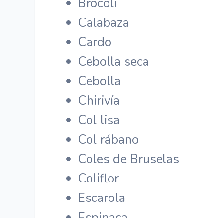
Brócoli
Calabaza
Cardo
Cebolla seca
Cebolla
Chirivía
Col lisa
Col rábano
Coles de Bruselas
Coliflor
Escarola
Espinaca