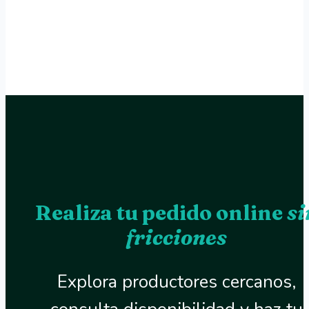
Realiza tu pedido online
si
fricciones
Explora productores cercanos,