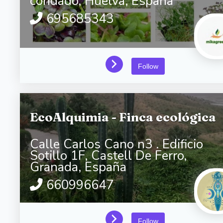
condado,
Huelva,
España
695685343
Follow
EcoAlquimia - Finca ecológica
Calle Carlos Cano n3 . Edificio
Sotillo 1F,
Castell De Ferro,
Granada,
España
660996647
Follow