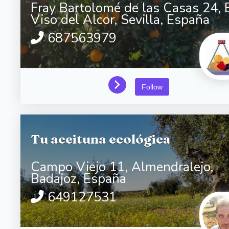
Fray Bartolomé de las Casas 24,
E
Viso del Alcor,
Sevilla,
España
687563979
Follow
Tu aceituna ecológica
Campo Viejo 11,
Almendralejo,
Badajoz,
España
649127531