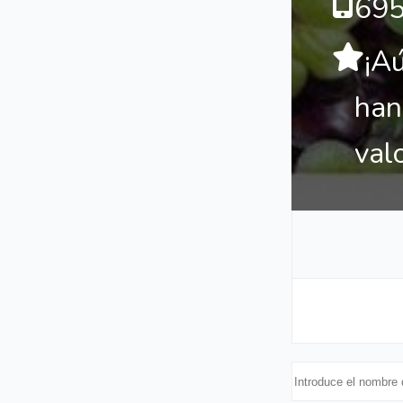
69
¡A
han
val