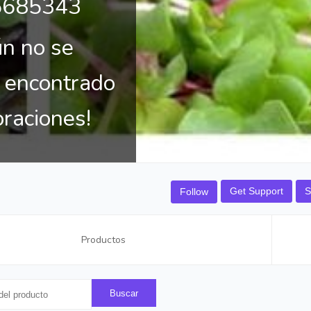
5685343
ún no se
 encontrado
oraciones!
Get Support
S
Follow
Productos