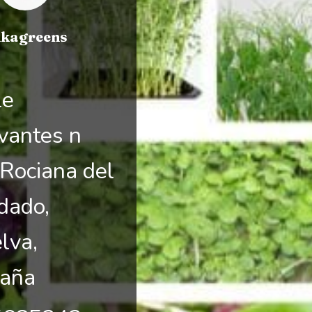
kagreens
le
vantes n
Rociana del
dado,
lva,
aña