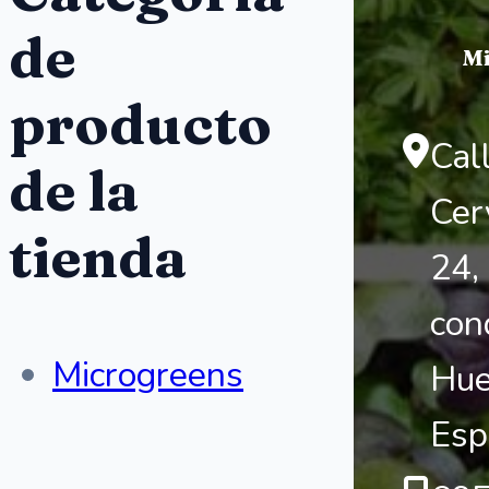
de
Mi
producto
Cal
de la
Cer
tienda
24,
con
Microgreens
Hue
Esp