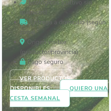
Ecológicos (cultivo sin
químicos)
Entrega a domicilio (según
zona)
Origen visible
(productor/provincia)
Pago seguro
VER PRODUCTOS
DISPONIBLES
QUIERO UNA
CESTA SEMANAL