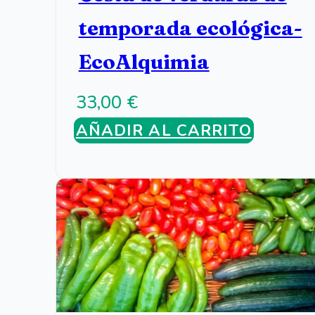
temporada ecológica-
EcoAlquimia
33,00
€
AÑADIR AL CARRITO