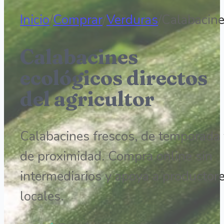
Inicio
/
Comprar
/
Verduras
/
Calabacin
Calabacines
ecológicos directos
del agricultor
Calabacines frescos, de temporada 
de proximidad. Compra online sin
intermediarios y apoya a productor
locales.